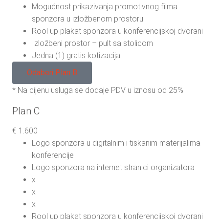
Mogućnost prikazivanja promotivnog filma
sponzora u izložbenom prostoru
Rool up plakat sponzora u konferencijskoj dvorani
Izložbeni prostor – pult sa stolicom
Jedna (1) gratis kotizacija
Odaberi Plan B
* Na cijenu usluga se dodaje PDV u iznosu od 25%
Plan C
€
1.600
Logo sponzora u digitalnim i tiskanim materijalima
konferencije
Logo sponzora na internet stranici organizatora
x
x
x
Rool up plakat sponzora u konferencijskoj dvorani