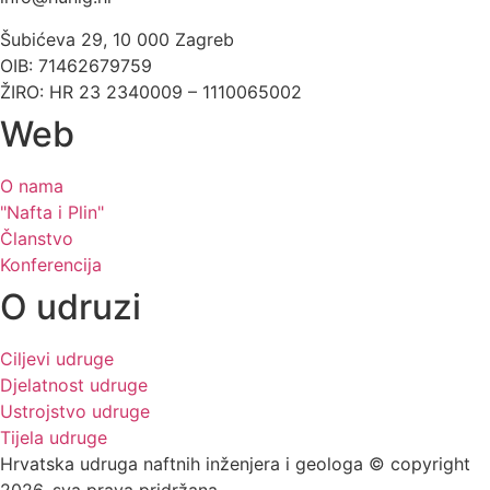
Šubićeva 29, 10 000 Zagreb
OIB: 71462679759
ŽIRO: HR 23 2340009 – 1110065002
Web
O nama
"Nafta i Plin"
Članstvo
Konferencija
O udruzi
Ciljevi udruge
Djelatnost udruge
Ustrojstvo udruge
Tijela udruge
Hrvatska udruga naftnih inženjera i geologa © copyright
2026. sva prava pridržana