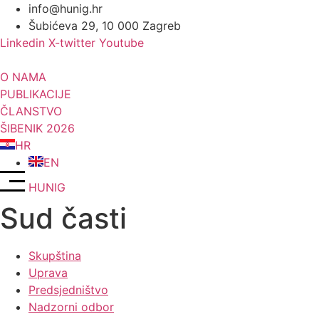
Idi
info@hunig.hr
na
Šubićeva 29, 10 000 Zagreb
sadržaj
Linkedin
X-twitter
Youtube
O NAMA
PUBLIKACIJE
ČLANSTVO
ŠIBENIK 2026
HR
EN
HUNIG
Sud časti
Skupština
Uprava
Predsjedništvo
Nadzorni odbor