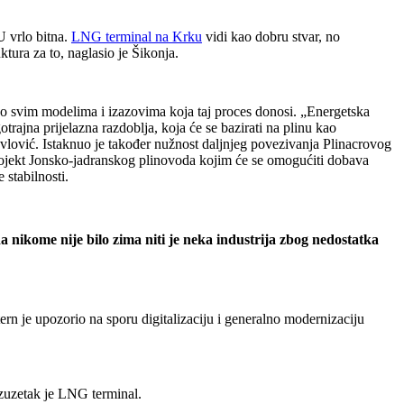
U vrlo bitna.
LNG terminal na Krku
vidi kao dobru stvar, no
ktura za to, naglasio je Šikonja.
 o svim modelima i izazovima koja taj proces donosi. „Energetska
trajna prijelazna razdoblja, koja će se bazirati na plinu kao
avlović. Istaknuo je također nužnost daljnjeg povezivanja Plinacrovog
 projekt Jonsko-jadranskog plinovoda kojim će se omogućiti dobava
 stabilnosti.
a nikome nije bilo zima niti je neka industrija zbog nedostatka
tern je upozorio na sporu digitalizaciju i generalno modernizaciju
 izuzetak je LNG terminal.