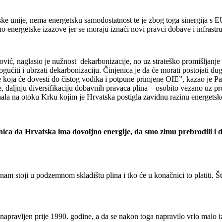
ke unije, nema energetsku samodostatnost te je zbog toga sinergija s E
lno energetske izazove jer se moraju iznaći novi pravci dobave i infrastru
vić, naglasio je nužnost dekarbonizacije, no uz strateško promišljanje
ućiti i ubrzati dekarbonizaciju. Činjenica je da će morati postojati dugo
je koja će dovesti do čistog vodika i potpune primjene OIE”, kazao je P
je, daljnju diversifikaciju dobavnih pravaca plina – osobito vezano uz
nala na otoku Krku kojim je Hrvatska postigla zavidnu razinu energetske
nica da Hrvatska ima dovoljno energije, da smo zimu prebrodili i d
nam stoji u podzemnom skladištu plina i tko će u konačnici to platiti. Š
je napravljen prije 1990. godine, a da se nakon toga napravilo vrlo malo