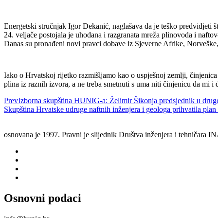
Energetski stručnjak Igor Dekanić, naglašava da je teško predvidjeti 
24. veljače postojala je uhodana i razgranata mreža plinovoda i naftov
Danas su pronađeni novi pravci dobave iz Sjeverne Afrike, Norveške,
Iako o Hrvatskoj rijetko razmišljamo kao o uspješnoj zemlji, činjenica j
plina iz raznih izvora, a ne treba smetnuti s uma niti činjenicu da mi
Prev
Izborna skupština HUNIG-a: Želimir Šikonja predsjednik u dru
Skupština Hrvatske udruge naftnih inženjera i geologa prihvatil
osnovana je 1997. Pravni je slijednik Društva inženjera i tehničara
Osnovni podaci