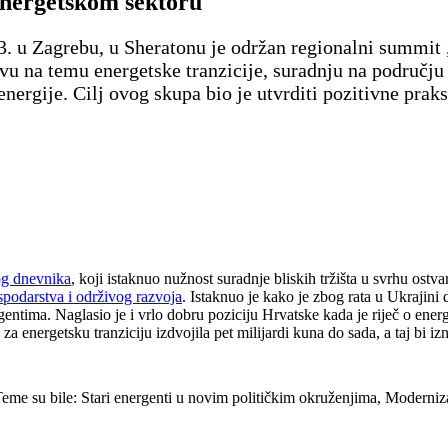
energetskom sektoru
23. u Zagrebu, u Sheratonu je održan regionalni summit
avu na temu energetske tranzicije, suradnju na području 
ergije. Cilj ovog skupa bio je utvrditi pozitivne prak
g dnevnika
, koji istaknuo nužnost suradnje bliskih tržišta u svrhu ostvar
spodarstva i održivog razvoja
. Istaknuo je kako je zbog rata u Ukrajini
tima. Naglasio je i vrlo dobru poziciju Hrvatske kada je riječ o energet
 energetsku tranziciju izdvojila pet milijardi kuna do sada, a taj bi izno
eme su bile: Stari energenti u novim političkim okruženjima, Modernizac