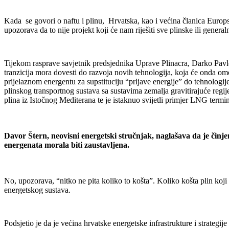
Kada se govori o naftu i plinu, Hrvatska, kao i većina članica Europs
upozorava da to nije projekt koji će nam riješiti sve plinske ili genera
Tijekom rasprave savjetnik predsjednika Uprave Plinacra, Darko Pavlo
tranzicija mora dovesti do razvoja novih tehnologija, koja će onda omog
prijelaznom energentu za supstituciju “prljave energije” do tehnologi
plinskog transportnog sustava sa sustavima zemalja gravitirajuće regi
plina iz Istočnog Mediterana te je istaknuo svijetli primjer LNG termi
Davor Štern, neovisni energetski stručnjak, naglašava da je činje
energenata morala biti zaustavljena.
No, upozorava, “nitko ne pita koliko to košta”. Koliko košta plin koji 
energetskog sustava.
Podsjetio je da je većina hrvatske energetske infrastrukture i strategi