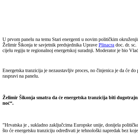
U prvom panelu na temu Stari energenti u novim političkim okruženjim
Želimir Šikonja te savjetnik predsjednika Uprave
Plinacra
doc. dr. sc
cijelu regiju te regionalnoj energetskoj suradnji. Moderator je bio V
Energetska tranzicija je nezaustavljiv proces, no činjenica je da će do
raspravi na panelu.
Želimir Šikonja smatra da će energetska tranzicija biti dugotrajni
noć“.
”Hrvatska je , sukladno zaključcima Europske unije, donijela političk
što će energetsku tranziciju određivati je tehnološki napredak bez koje 