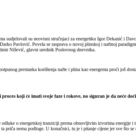
a sudjelovali su neovisni stručnjaci za energetiku Igor Dekanić i Dav
. Darko Pavlović. Povela se rasprava o novoj plinskoj i naftnoj paradi
ladimir Nišević, glavni urednik Poslovnog dnevnika.
 potpunog prestanka korištenja nafte i plina kao energenta proći još dos
 proces koji će imati svoje faze i rokove, no siguran je da neće do
e odluke o energetskoj tranziciji prema obnovljivim izvorima energije i
ta priča nema podloge. U konačnici, tu je i pitanje cijene jer sve što se 