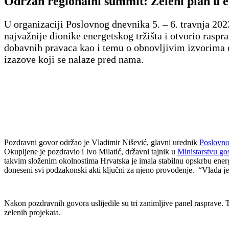
Održan regionalni summit: Zeleni plan u 
U organizaciji Poslovnog dnevnika 5. – 6. travnja 20
najvažnije dionike energetskog tržišta i otvorio raspr
dobavnih pravaca kao i temu o obnovljivim izvorima en
izazove koji se nalaze pred nama.
Pozdravni govor održao je Vladimir Nišević, glavni urednik
Poslovno
Okupljene je pozdravio i Ivo Milatić, državni tajnik u
Ministarstvu go
takvim složenim okolnostima Hrvatska je imala stabilnu opskrbu energen
doneseni svi podzakonski akti ključni za njeno provođenje. “Vlada je za
Nakon pozdravnih govora uslijedile su tri zanimljive panel rasprave. T
zelenih projekata.