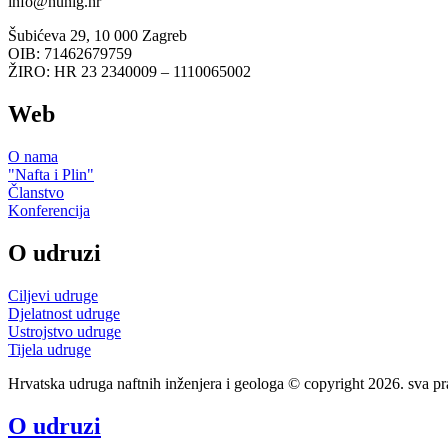
info@hunig.hr
Šubićeva 29, 10 000 Zagreb
OIB: 71462679759
ŽIRO: HR 23 2340009 – 1110065002
Web
O nama
"Nafta i Plin"
Članstvo
Konferencija
O udruzi
Ciljevi udruge
Djelatnost udruge
Ustrojstvo udruge
Tijela udruge
Hrvatska udruga naftnih inženjera i geologa © copyright 2026. sva pr
O udruzi