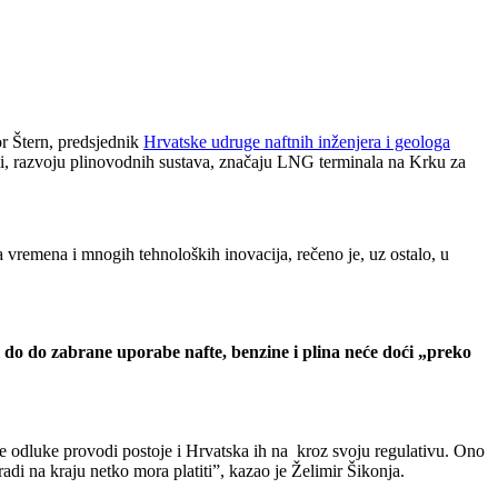
or Štern, predsjednik
Hrvatske udruge naftnih inženjera i geologa
gmi, razvoju plinovodnih sustava, značaju LNG terminala na Krku za
ta vremena i mnogih tehnoloških inovacija, rečeno je, uz ostalo, u
ći do do zabrane uporabe nafte, benzine i plina neće doći „preko
 te odluke provodi postoje i Hrvatska ih na kroz svoju regulativu. Ono
radi na kraju netko mora platiti”, kazao je Želimir Šikonja.