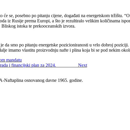
što će se, posebno po pitanju cijene, događati na energetskom tržištu. 
oda iz Rusije prema Europi, a što je rezultiralo velikim količinama ispo
 Bliskog istoka te prekooceanskih izvora.
e da smo po pitanju energetske pozicioniranosti u vrlo dobroj poziciji. T
 i dalje imamo vlastitu proizvodnju nafte i plina koja bi se pod nekim o
gom mandatu
a plan rada i financijski plan za 2024.
Next
 INA-Naftaplina osnovanog davne 1965. godine.