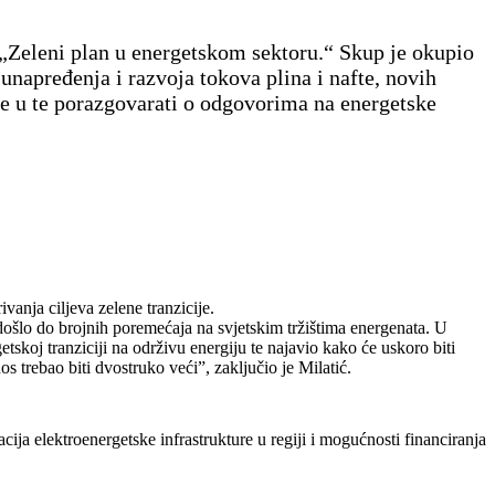
 „Zeleni plan u energetskom sektoru.“ Skup je okupio
unapređenja i razvoja tokova plina i nafte, novih
se u te porazgovarati o odgovorima na energetske
ivanja ciljeva zelene tranzicije.
 došlo do brojnih poremećaja na svjetskim tržištima energenata. U
skoj tranziciji na održivu energiju te najavio kako će uskoro biti
s trebao biti dvostruko veći”, zaključio je Milatić.
ija elektroenergetske infrastrukture u regiji i mogućnosti financiranja