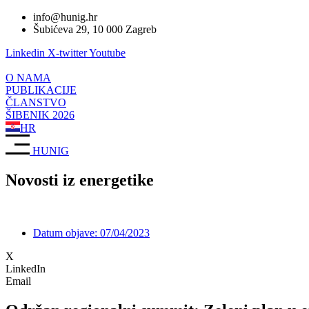
Idi
info@hunig.hr
na
Šubićeva 29, 10 000 Zagreb
sadržaj
Linkedin
X-twitter
Youtube
O NAMA
PUBLIKACIJE
ČLANSTVO
ŠIBENIK 2026
HR
HUNIG
Novosti iz energetike
Datum objave:
07/04/2023
X
LinkedIn
Email