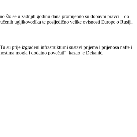
“Ono što se u zadnjih godinu dana promijenilo su dobavni pravci – do
ručenih ugljikovodika te posljedično velike ovisnosti Europe o Rusiji.
u su prije izgrađeni infrastrukturni sustavi prijema i prijenosa nafte i
kolnostima mogla i dodatno povećati”, kazao je Dekanić.