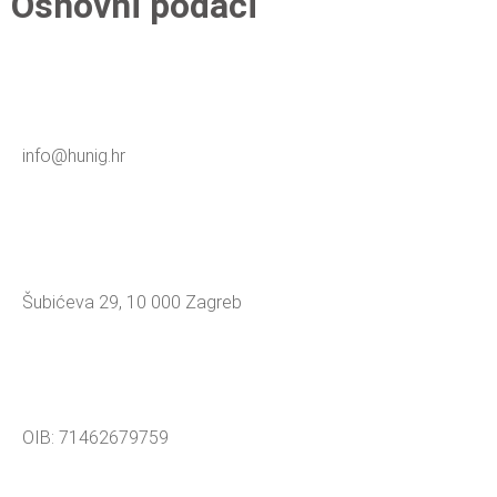
Osnovni podaci
info@hunig.hr
Šubićeva 29, 10 000 Zagreb
OIB: 71462679759