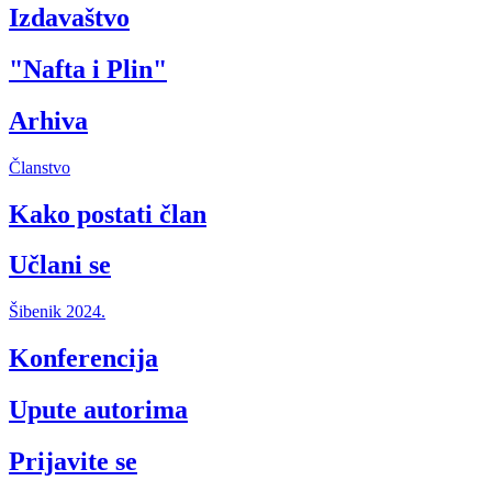
Izdavaštvo
"Nafta i Plin"
Arhiva
Članstvo
Kako postati član
Učlani se
Šibenik 2024.
Konferencija
Upute autorima
Prijavite se