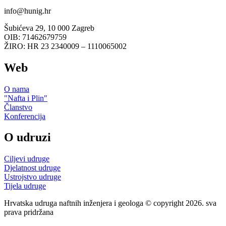
info@hunig.hr
Šubićeva 29, 10 000 Zagreb
OIB: 71462679759
ŽIRO: HR 23 2340009 – 1110065002
Web
O nama
"Nafta i Plin"
Članstvo
Konferencija
O udruzi
Ciljevi udruge
Djelatnost udruge
Ustrojstvo udruge
Tijela udruge
Hrvatska udruga naftnih inženjera i geologa © copyright 2026. sva
prava pridržana