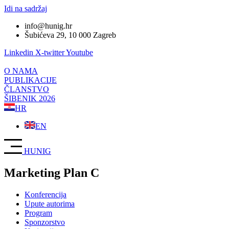
Idi na sadržaj
info@hunig.hr
Šubićeva 29, 10 000 Zagreb
Linkedin
X-twitter
Youtube
O NAMA
PUBLIKACIJE
ČLANSTVO
ŠIBENIK 2026
HR
EN
HUNIG
Marketing Plan C
Konferencija
Upute autorima
Program
Sponzorstvo