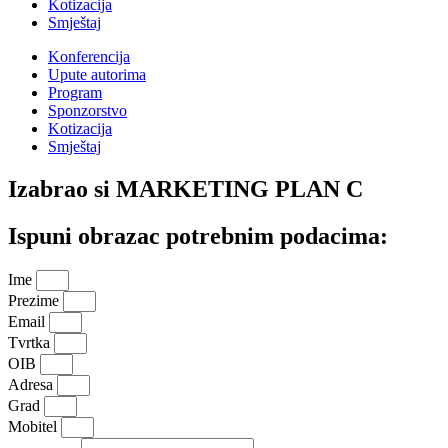
Kotizacija
Smještaj
Konferencija
Upute autorima
Program
Sponzorstvo
Kotizacija
Smještaj
Izabrao si
MARKETING PLAN C
Ispuni obrazac potrebnim podacima:
Ime
Prezime
Email
Tvrtka
OIB
Adresa
Grad
Mobitel