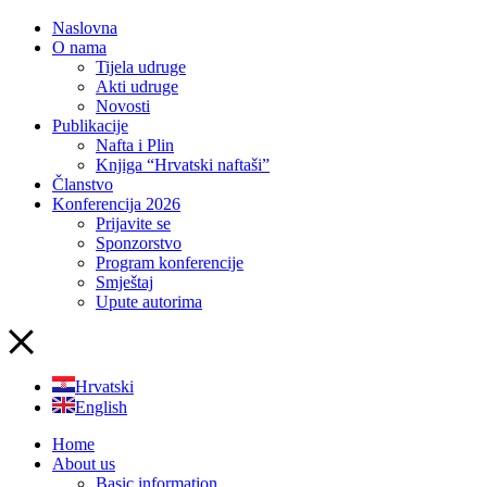
Naslovna
O nama
Tijela udruge
Akti udruge
Novosti
Publikacije
Nafta i Plin
Knjiga “Hrvatski naftaši”
Članstvo
Konferencija 2026
Prijavite se
Sponzorstvo
Program konferencije
Smještaj
Upute autorima
Hrvatski
English
Home
About us
Basic information