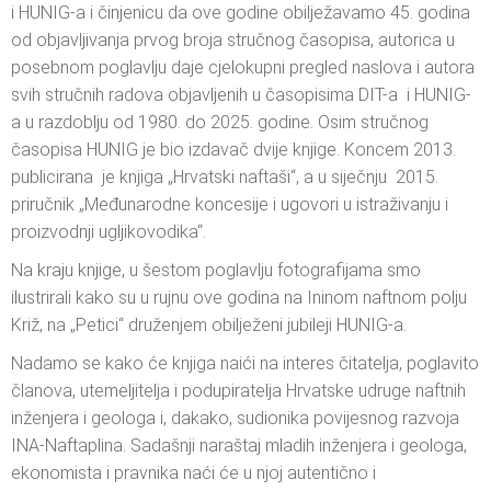
i HUNIG-a i činjenicu da ove godine obilježavamo 45. godina
od objavljivanja prvog broja stručnog časopisa, autorica u
posebnom poglavlju daje cjelokupni pregled naslova i autora
svih stručnih radova objavljenih u časopisima DIT-a i HUNIG-
a u razdoblju od 1980. do 2025. godine. Osim stručnog
časopisa HUNIG je bio izdavač dvije knjige. Koncem 2013.
publicirana je knjiga „Hrvatski naftaši“, a u siječnju 2015.
priručnik „Međunarodne koncesije i ugovori u istraživanju i
proizvodnji ugljikovodika“.
Na kraju knjige, u šestom poglavlju fotografijama smo
ilustrirali kako su u rujnu ove godina na Ininom naftnom polju
Križ, na „Petici“ druženjem obilježeni jubileji HUNIG-a.
Nadamo se kako će knjiga naići na interes čitatelja, poglavito
članova, utemeljitelja i podupiratelja Hrvatske udruge naftnih
inženjera i geologa i, dakako, sudionika povijesnog razvoja
INA-Naftaplina. Sadašnji naraštaj mladih inženjera i geologa,
ekonomista i pravnika naći će u njoj autentično i