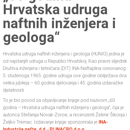
Hrvatska udruga
naftnih inženjera i
geologa“
Hrvatska udruga naftnih inženjera i geologa (HUNIG) jedna je
od najstarijih udruga u Republici Hrvatskoj. Kao pravni slijednik
Društva inženjera i tehničara (DIT) INA-Naftaplina osnovanog
5. studenoga 1965. godine udruga ove godine obilježava dva
velika jubileja – 60 godina djelovanja i 45. godina izdavačke
djelatnosti.
To je bio povod za objavljivanje knjige pod nazivom „60
godina – Hrvatska udruga naftnih inženjera i geologa“, čija je
autorica Stefanija Novak-Zoroe, a recenzenti Želimir Šikonja i
Željko Tremac. Izdavanje knjige sponzorirala je
INA-
Industrija nafte, d.d.
i
PLINACRO d.o.o.