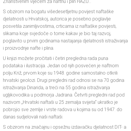
Znanstvenim vijećem za naftnu i plin HAZU…
S obzirom na bogatu višedesetljetnu povijest naftaške
djelatnosti u Hrvatskoj, autorica je posebno poglavlje
posvetila zanimljivostima, crticama iz naftaške povijesti,
slikama koje svjedoče o tome kakav je bio taj razvoj,
poglavito u prvim godinama nastajanja djelatnosti istraživanja
i proizvodnje nafte i plina.
U knjizi možete pročitati i četiri pregledna rada puna
podataka i ilustracija. Jedan od njih posvećen je naftnom
polju Križ, prvom koje su 1948. godine samostalno otkrili
hrvatski geolozi. Drugi pregledni rad odnosi se na 70 godina
istraživanja Dinarida, a treći na 55 godina istraživanja
ugljikovodika u podmorja Jadrana. Četvrti pregledni rad pod
nazivom „Hrvatski naftaši u 25 zemalja svijeta“ ukratko je
pobrojio sve zemlje i vrste radova u kojima su od 1947. do
danas sudjelovali naši naftaši.
S obzirom na značajnu i opsežnu izdavačku djelatnost DIT- a