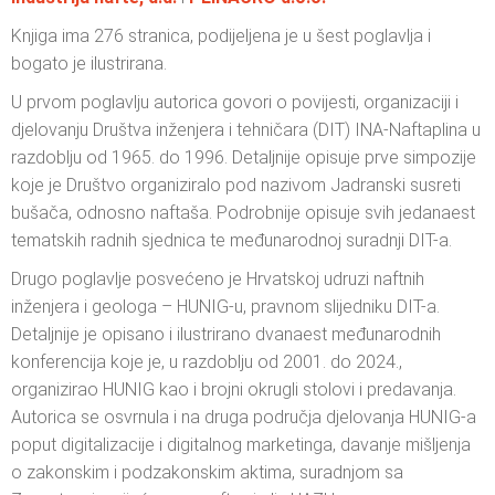
Knjiga ima 276 stranica, podijeljena je u šest poglavlja i
bogato je ilustrirana.
U prvom poglavlju autorica govori o povijesti, organizaciji i
djelovanju Društva inženjera i tehničara (DIT) INA-Naftaplina u
razdoblju od 1965. do 1996. Detaljnije opisuje prve simpozije
koje je Društvo organiziralo pod nazivom Jadranski susreti
bušača, odnosno naftaša. Podrobnije opisuje svih jedanaest
tematskih radnih sjednica te međunarodnoj suradnji DIT-a.
Drugo poglavlje posvećeno je Hrvatskoj udruzi naftnih
inženjera i geologa – HUNIG-u, pravnom slijedniku DIT-a.
Detaljnije je opisano i ilustrirano dvanaest međunarodnih
konferencija koje je, u razdoblju od 2001. do 2024.,
organizirao HUNIG kao i brojni okrugli stolovi i predavanja.
Autorica se osvrnula i na druga područja djelovanja HUNIG-a
poput digitalizacije i digitalnog marketinga, davanje mišljenja
o zakonskim i podzakonskim aktima, suradnjom sa