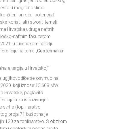
termalni gradijent od europskog
 mjesto u mogućnostima
korišteni prirodni potencijal
oristi, ali i stvoriti temelj
ama Hrvatska udruga naftnih
ološko-naftnim fakultetom
 2021. u turističkom naselju
ferenciju na temu
„Geotermalna
a energija u Hrvatskoj“
a ugljikovodike se osvrnuo na
u 2020. koji iznose 15,608 MW.
ma Hrvatske, poglavito
ncijala za istraživanje i
 svrhe (toplinarstvo,
d tog broja 71 bušotina je
jih 120 za toplinarstvo. S obzirom
skim i geološkim podacima te