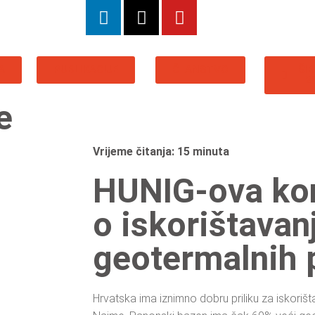
A
PUBLIKACIJE
ČLANSTVO
ŠI
2
e
Vrijeme čitanja: 15 minuta
HUNIG-ova kon
o iskorištavan
geotermalnih 
Hrvatska ima iznimno dobru priliku za iskoriš