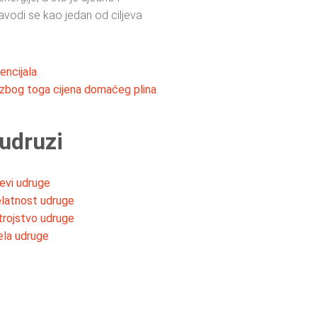
navodi se kao jedan od ciljeva
encijala
, zbog toga cijena domaćeg plina
udruzi
jevi udruge
elatnost udruge
trojstvo udruge
ela udruge