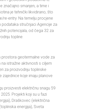
je značajno smanjen, a time i
ina je tehnički likvidirano, što
/re-entry. Na temelju procjene
ih podataka stručnjaci Agencije za
ražnih potencijala, od čega 32 za
vodnju topline.
ih prostora geotermalne vode za
na istražne aktivnosti s ciljem
eri za proizvodnju toplinske
e zajednice koje imaju planove
ogu proizvesti električnu snagu 59
2025. Projekti koji su u fazi
ergija), Draškovec (električna
(toplinska energija), Sveta