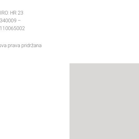
IRO: HR 23
340009 –
110065002
sva prava pridržana