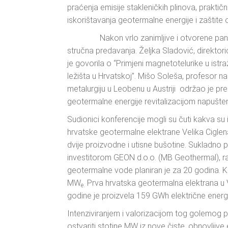
praćenja emisije stakleničkih plinova, praktič
iskorištavanja geotermalne energije i zaštite 
Nakon vrlo zanimljive i otvorene panel r
stručna predavanja. Željka Sladović, direktor
je govorila o “Primjeni magnetotelurike u istra
ležišta u Hrvatskoj”. Mišo Soleša, profesor na
metalurgiju u Leobenu u Austriji održao je pr
geotermalne energije revitalizacijom napuštenih
Sudionici konferencije mogli su čuti kakva su 
hrvatske geotermalne elektrane Velika Ciglena
dvije proizvodne i utisne bušotine. Sukladno
investitorom GEON d.o.o. (MB Geothermal), r
geotermalne vode planiran je za 20 godina. K
MW
Prva hrvatska geotermalna elektrana u Ve
e.
godine je proizvela 159 GWh električne energi
Intenziviranjem i valorizacijom tog golemog 
ostvariti stotine MW iz nove čiste, obnovljive e