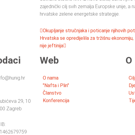
zajednički cilj svih zemalja Europske unije, a 
hrvatske zelene energetske strategije.
Okupljanje stručnjaka i poticanje njihovih pot
Hrvatska se opredijelila za tržišnu ekonomiju
nije jeftinija
odaci
Web
O 
nfo@hunig.hr
O nama
Cil
"Nafta i Plin"
Dj
Članstvo
Us
Konferencija
Tij
ubićeva 29, 10
00 Zagreb
IB:
1462679759