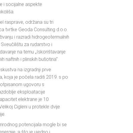
ne i socijalne aspekte
okoliša.
asprave, održana su tri
ica tvrtke Geoda Consulting d.o.o.
živanju i razradi hidrogeotermalnih
 Sveučilištu za rudarstvo i
edavanje na temu „Iskorištavanje
 naftnih i plinskih bušotina“.
iskustva na izgradnji prve
, koja je počela raditi 2019. s po
 potpisanom ugovoru s
azdoblje eksploatacije
apacitet elektrane je 10
likoj Cigleni u protekle dvije
je.
prirodnog potencijala mogle bi se
nergije, a što je ujedno i