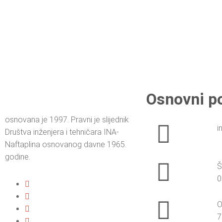
Osnovni p
osnovana je 1997. Pravni je slijednik
i
Društva inženjera i tehničara INA-
Naftaplina osnovanog davne 1965.
godine.
Š
0
O
7