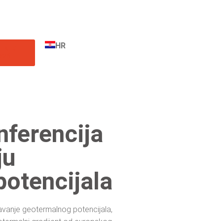
HR
BENIK
026
ferencija
ju
potencijala
tavanje geotermalnog potencijala,