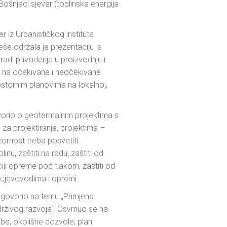
 Bošnjaci sjever (toplinska energija
z Urbanističkog instituta
eše održala je prezentaciju s
adi privođenja u proizvodnju i
e na očekivane i neočekivane
stornim planovima na lokalnoj,
orio o geotermalnim projektima s
za projektiranje, projektima –
rnost treba posvetiti:
inu, zaštiti na radu, zaštiti od
ciji opreme pod tlakom, zaštiti od
 cjevovodima i opremi.
ovorio na temu „Primjena
drživog razvoja“. Osvrnuo se na
be, okolišne dozvole, plan