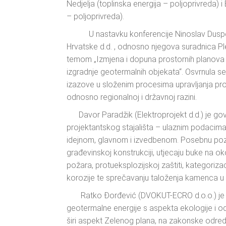
Nedjelja (toplinska energija – poljoprivreda) i
– poljoprivreda).
U nastavku konferencije Ninoslav Dusper i
Hrvatske d.d. , odnosno njegova suradnica Pl
temom „Izmjena i dopuna prostornih planova r
izgradnje geotermalnih objekata“. Osvrnula s
izazove u složenim procesima upravljanja pro
odnosno regionalnoj i državnoj razini.
Davor Paradžik (Elektroprojekt d.d.) je gov
projektantskog stajališta – ulaznim podacima 
idejnom, glavnom i izvedbenom. Posebnu pozo
građevinskoj konstrukciji, utjecaju buke na okol
požara, protueksplozijskoj zaštiti, kategoriza
korozije te sprečavanju taloženja kamenca u
Ratko Đorđević (DVOKUT-ECRO d.o.o.) je g
geotermalne energije s aspekta ekologije i o
širi aspekt Zelenog plana, na zakonske odred