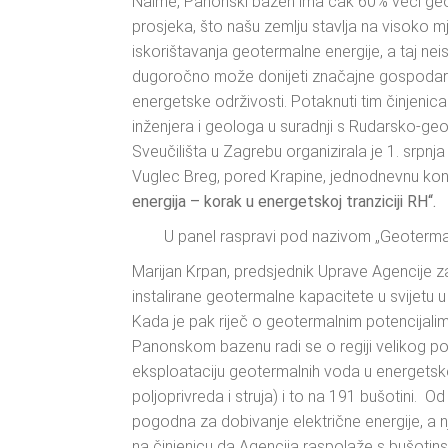
Naime, Panonski bazen ima čak 60% veći geo
prosjeka, što našu zemlju stavlja na visoko
iskorištavanja geotermalne energije, a taj neis
dugoročno može donijeti značajne gospodarske k
energetske održivosti. Potaknuti tim činjenic
inženjera i geologa u suradnji s Rudarsko-ge
Sveučilišta u Zagrebu organizirala je 1. srpnja
Vuglec Breg, pored Krapine, jednodnevnu kon
energija – korak u energetskoj tranziciji RH“.
U panel raspravi pod nazivom „Geotermaln
Marijan Krpan, predsjednik Uprave Agencije z
instalirane geotermalne kapacitete u svijetu 
Kada je pak riječ o geotermalnim potencijali
Panonskom bazenu radi se o regiji velikog pote
eksploataciju geotermalnih voda u energetske
poljoprivreda i struja) i to na 191 bušotini. O
pogodna za dobivanje električne energije, a n
na činjenicu da Agencija raspolaže s bušotin