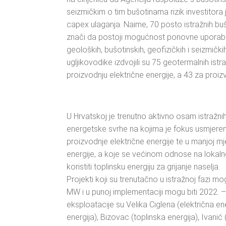
seizmičkim o tim bušotinama rizik investitora 
capex ulaganja. Naime, 70 posto istražnih bušot
znači da postoji mogućnost ponovne uporabe
geoloških, bušotinskih, geofizičkih i seizmičk
ugljikovodike izdvojili su 75 geotermalnih ist
proizvodnju električne energije, a 43 za proiz
U Hrvatskoj je trenutno aktivno osam istražn
energetske svrhe na kojima je fokus usmjeren 
proizvodnje električne energije te u manjoj mj
energije, a koje se većinom odnose na lokaln
koristiti toplinsku energiju za grijanje naselja.
Projekti koji su trenutačno u istražnoj fazi m
MW i u punoj implementaciji mogu biti 2022. – 
eksploatacije su Velika Ciglena (električna en
energija), Bizovac (toplinska energija), Ivanić 