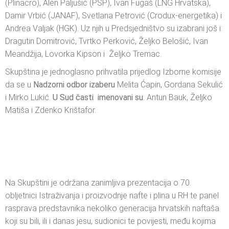
(Plinacro), Alen Paljušić (PSP), Ivan Fugaš (LNG Hrvatska),
Damir Vrbić (JANAF), Svetlana Petrović (Crodux-energetika) i
Andrea Valjak (HGK). Uz njih u Predsjedništvo su izabrani još i:
Dragutin Domitrović, Tvrtko Perković, Željko Belošić, Ivan
Meandžija, Lovorka Kipson i Željko Tremac.
Skupština je jednoglasno prihvatila prijedlog Izborne komisije
da se u
Nadzorni odbor izaberu
Melita Ćapin, Gordana Sekulić
i Mirko Lukić.
U Sud časti imenovani su
: Antun Bauk, Željko
Matiša i Zdenko Krištafor.
Na Skupštini je održana zanimljiva prezentacija o 70.
obljetnici Istraživanja i proizvodnje nafte i plina u RH te panel
rasprava predstavnika nekoliko generacija hrvatskih naftaša
koji su bili, ili i danas jesu, sudionici te povijesti, među kojima