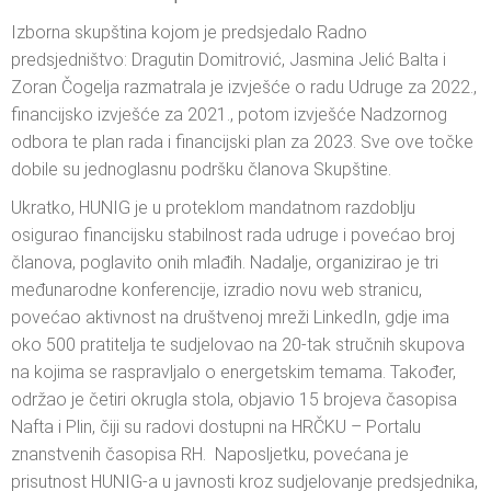
Izborna skupština kojom je predsjedalo Radno
predsjedništvo: Dragutin Domitrović, Jasmina Jelić Balta i
Zoran Čogelja razmatrala je izvješće o radu Udruge za 2022.,
financijsko izvješće za 2021., potom izvješće Nadzornog
odbora te plan rada i financijski plan za 2023. Sve ove točke
dobile su jednoglasnu podršku članova Skupštine.
Ukratko, HUNIG je u proteklom mandatnom razdoblju
osigurao financijsku stabilnost rada udruge i povećao broj
članova, poglavito onih mlađih. Nadalje, organizirao je tri
međunarodne konferencije, izradio novu web stranicu,
povećao aktivnost na društvenoj mreži LinkedIn, gdje ima
oko 500 pratitelja te sudjelovao na 20-tak stručnih skupova
na kojima se raspravljalo o energetskim temama. Također,
održao je četiri okrugla stola, objavio 15 brojeva časopisa
Nafta i Plin, čiji su radovi dostupni na HRČKU – Portalu
znanstvenih časopisa RH. Naposljetku, povećana je
prisutnost HUNIG-a u javnosti kroz sudjelovanje predsjednika,