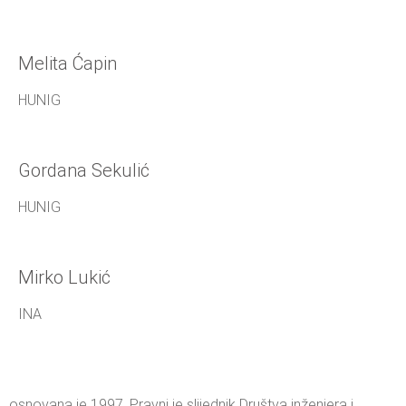
Melita Ćapin
HUNIG
Gordana Sekulić
HUNIG
Mirko Lukić
INA
osnovana je 1997. Pravni je slijednik Društva inženjera i